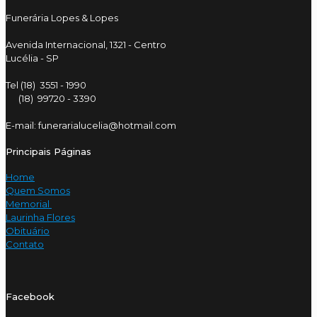
Funerária Lopes & Lopes
Avenida Internacional, 1321 - Centro
Lucélia - SP
Tel (18) 3551 - 1990
(18) 99720 - 3390
E-mail: funerarialucelia@hotmail.com
Principais Páginas
Home
Quem Somos
Memorial
Laurinha Flores
Obituário
Contato
Facebook