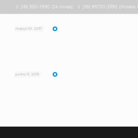
(18) 3551-1990 (24 Horas)
(18) 99720-3390 (Horário 
março 10, 2017
junho 11, 2015