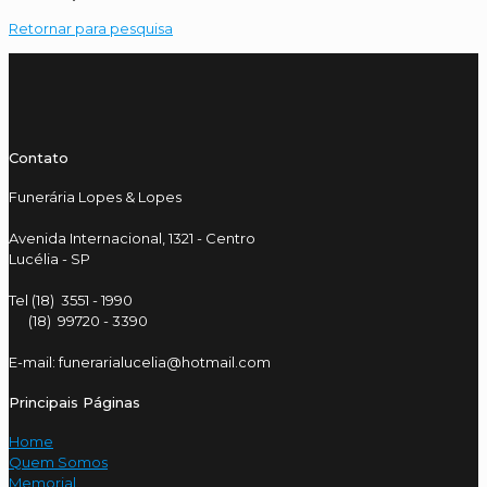
Retornar para pesquisa
Contato
Funerária Lopes & Lopes
Avenida Internacional, 1321 - Centro
Lucélia - SP
Tel (18) 3551 - 1990
(18) 99720 - 3390
E-mail: funerarialucelia@hotmail.com
Principais Páginas
Home
Quem Somos
Memorial