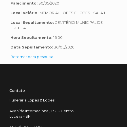
Falecimento:
30/05/2020
Local Velório:
MEMORIAL LOPES E LOPES - SALA 1
Local Sepultamento:
CEMITÉRIO MUNICIPAL DE
LUCELIA
Hora Sepultamento:
16:00
Data Sepultamento:
30/05/2020
Retornar para pesquisa
Contato
Funerária Lopes & Lopes
Avenida Internacional, 1321 - Centro
Lucélia - SP