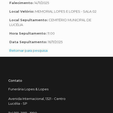
Falecimento:
14/11/2025
Local Velório:
MEMORIAL LOPES E LOPES - SALA 02
Local Sepultamento:
CEMITÉRIO MUNICIPAL DE
LUCÉLIA
Hora Sepultamento:
11:00
Data Sepultamento:
16/11/2025
Retornar para pesquisa
Contato
Funerária Lopes & Lopes
Avenida Internacional, 1321 - Centro
Lucélia - SP