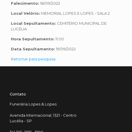
Falecimento:
18/09/2022
Local Velório:
MEMORIAL LOPES E LOPES - SALA 2
Local Sepultamento:
CEMITÉRIO MUNICIPAL DE
LUCÉLIA
Hora Sepultamento:
11:00
Data Sepultamento:
19/09/2022
Retornar para pesquisa
Contato
Funerária Lopes & Lopes
Avenida Internacional, 1321 - Centro
Lucélia - SP