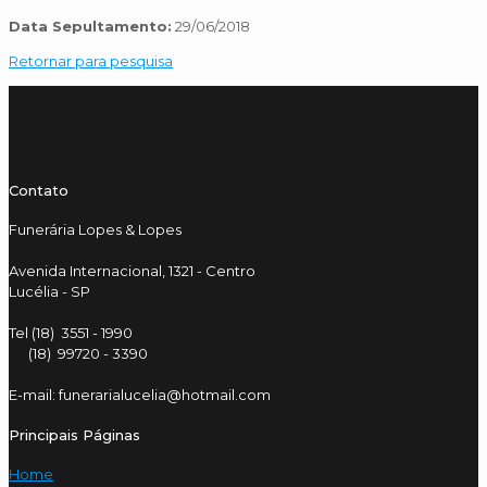
Data Sepultamento:
29/06/2018
Retornar para pesquisa
Contato
Funerária Lopes & Lopes
Avenida Internacional, 1321 - Centro
Lucélia - SP
Tel (18) 3551 - 1990
(18) 99720 - 3390
E-mail: funerarialucelia@hotmail.com
Principais Páginas
Home