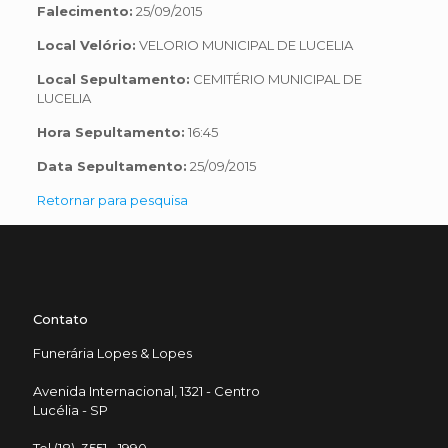
Falecimento:
25/09/2015
Local Velório:
VELORIO MUNICIPAL DE LUCELIA
Local Sepultamento:
CEMITÉRIO MUNICIPAL DE
LUCELIA
Hora Sepultamento:
16:45
Data Sepultamento:
25/09/2015
Retornar para pesquisa
Contato
Funerária Lopes & Lopes
Avenida Internacional, 1321 - Centro
Lucélia - SP