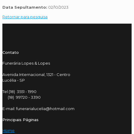
Data Sepultamento:
02/10/2023
Retornar para pesquisa
Contato
Funerária Lopes & Lopes
Avenida Internacional, 1321 - Centro
Lucélia - SP
Tel (18) 3551 - 1990
(18) 99720 - 3390
E-mail: funerarialucelia@hotmail.com
Principais Páginas
Home