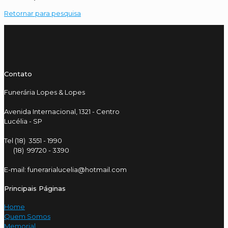
Retornar para pesquisa
Contato
Funerária Lopes & Lopes
Avenida Internacional, 1321 - Centro
Lucélia - SP
Tel (18) 3551 - 1990
(18) 99720 - 3390
E-mail: funerarialucelia@hotmail.com
Principais Páginas
Home
Quem Somos
Memorial