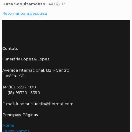
Data Sepultamento:
14/03/2021
Retornar para pesquisa
Contato
Funerária Lopes & Lopes
Avenida Internacional, 1321 - Centro
Lucélia - SP
Tel (18) 3551 - 1990
(18) 99720 - 3390
E-mail: funerarialucelia@hotmail.com
Principais Páginas
Home
Quem Somos