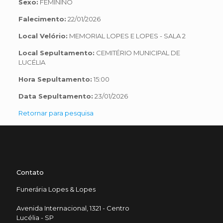
Sexo:
FEMININO
Falecimento:
22/01/2026
Local Velório:
MEMORIAL LOPES E LOPES - SALA 2
Local Sepultamento:
CEMITÉRIO MUNICIPAL DE
LUCÉLIA
Hora Sepultamento:
15:00
Data Sepultamento:
23/01/2026
Retornar para pesquisa
Contato
Funerária Lopes & Lopes
Avenida Internacional, 1321 - Centro
Lucélia - SP