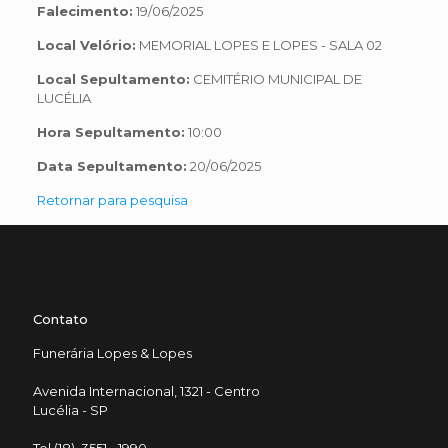
Falecimento:
19/06/2025
Local Velório:
MEMORIAL LOPES E LOPES - SALA 02
Local Sepultamento:
CEMITÉRIO MUNICIPAL DE
LUCÉLIA
Hora Sepultamento:
10:00
Data Sepultamento:
20/06/2025
Retornar para pesquisa
Contato
Funerária Lopes & Lopes
Avenida Internacional, 1321 - Centro
Lucélia - SP