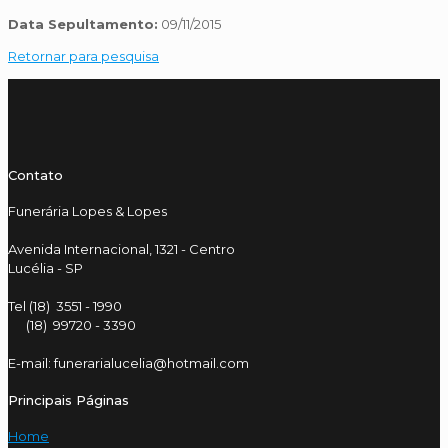
Data Sepultamento:
09/11/2015
Retornar para pesquisa
Contato
Funerária Lopes & Lopes
Avenida Internacional, 1321 - Centro
Lucélia - SP
Tel (18) 3551 - 1990
(18) 99720 - 3390
E-mail: funerarialucelia@hotmail.com
Principais Páginas
Home