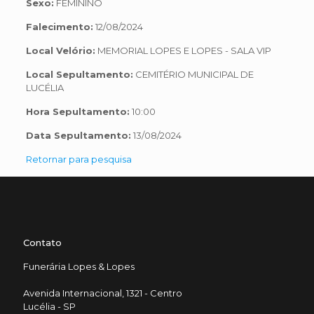
Sexo:
FEMININO
Falecimento:
12/08/2024
Local Velório:
MEMORIAL LOPES E LOPES - SALA VIP
Local Sepultamento:
CEMITÉRIO MUNICIPAL DE
LUCÉLIA
Hora Sepultamento:
10:00
Data Sepultamento:
13/08/2024
Retornar para pesquisa
Contato
Funerária Lopes & Lopes
Avenida Internacional, 1321 - Centro
Lucélia - SP