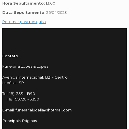
Hora Sepultamento:
13:00
Data Sepultamento:
26/04/2023
Retornar para pesquisa
Contato
Funerária Lopes & Lopes
Avenida Internacional, 1321 - Centro
Lucélia - SP
Tel (18) 3551 - 1990
(18) 99720 - 3390
E-mail: funerarialucelia@hotmail.com
Principais Páginas