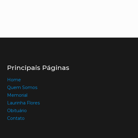
Principais Páginas
Home
Quem Somos
Memorial
Laurinha Flores
Obituário
Contato