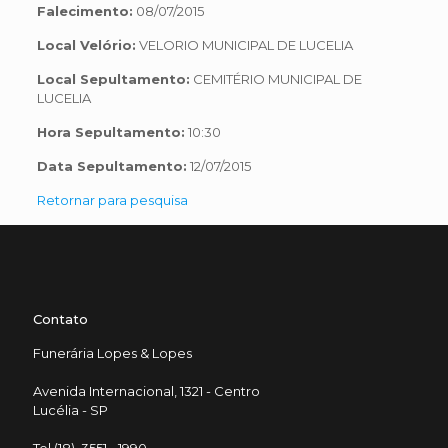
Falecimento:
08/07/2015
Local Velório:
VELORIO MUNICIPAL DE LUCELIA
Local Sepultamento:
CEMITÉRIO MUNICIPAL DE
LUCELIA
Hora Sepultamento:
10:30
Data Sepultamento:
12/07/2015
Retornar para pesquisa
Contato
Funerária Lopes & Lopes
Avenida Internacional, 1321 - Centro
Lucélia - SP