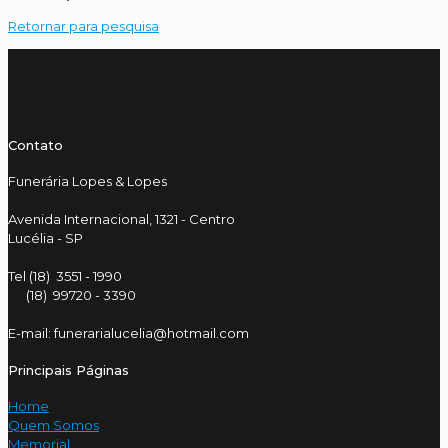
Retornar para pesquisa
Contato
Funerária Lopes & Lopes
Avenida Internacional, 1321 - Centro
Lucélia - SP
Tel (18) 3551 - 1990
(18) 99720 - 3390
E-mail: funerarialucelia@hotmail.com
Principais Páginas
Home
Quem Somos
Memorial