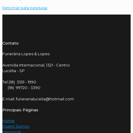
Retornar para pesquisa
Contato
Funerária Lopes & Lopes
Avenida Internacional, 1321 - Centro
Lucélia - SP
Tel (18) 3551 - 1990
(18) 99720 - 3390
E-mail: funerarialucelia@hotmail.com
Principais Páginas
Home
Quem Somos
Memorial