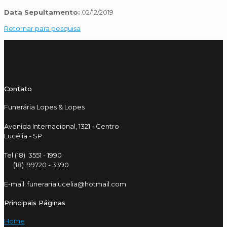
Data Sepultamento:
02/12/2019
Retornar para pesquisa
Contato
Funerária Lopes & Lopes
Avenida Internacional, 1321 - Centro
Lucélia - SP
Tel (18) 3551 - 1990
(18) 99720 - 3390
E-mail: funerarialucelia@hotmail.com
Principais Páginas
Home