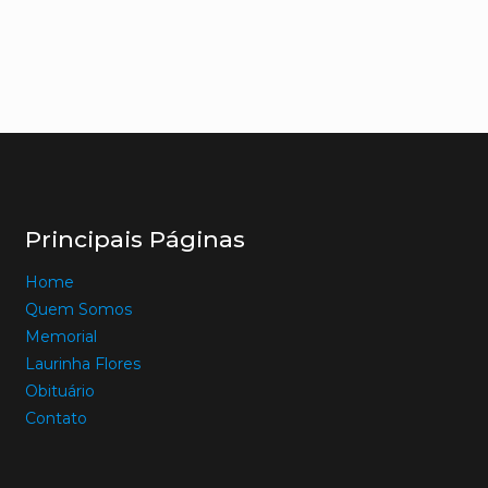
Principais Páginas
Home
Quem Somos
Memorial
Laurinha Flores
Obituário
Contato