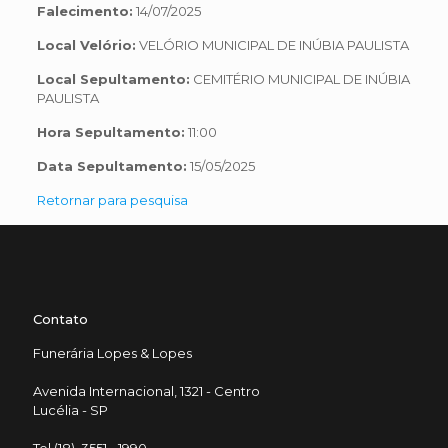
Falecimento:
14/07/2025
Local Velório:
VELÓRIO MUNICIPAL DE INÚBIA PAULISTA
Local Sepultamento:
CEMITÉRIO MUNICIPAL DE INÚBIA
PAULISTA
Hora Sepultamento:
11:00
Data Sepultamento:
15/05/2025
Retornar para pesquisa
Contato
Funerária Lopes & Lopes
Avenida Internacional, 1321 - Centro
Lucélia - SP