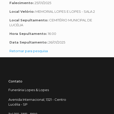
Falecimento:
25/01/2025
Local Velório:
MEMORIAL LOPES E LOPES - SALA 2
Local Sepultamento:
CEMITÉRIO MUNICIPAL DE
LUCÉLIA
Hora Sepultamento:
16:00
Data Sepultamento:
26/01/2025
Retornar para pesquisa
Contato
Funerária Lopes & Lopes
Avenida Internacional, 1321 - Centro
Lucélia - SP