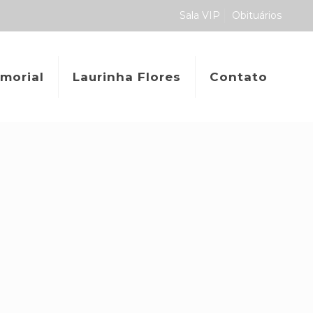
Sala VIP
Obituários
morial
Laurinha Flores
Contato