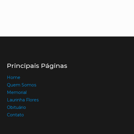
Principais Páginas
Home
Quem Somos
Memorial
Laurinha Flores
Obituário
Contato