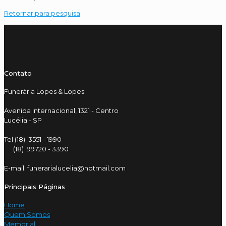
Retornar para pesquisa
Contato
Funerária Lopes & Lopes
Avenida Internacional, 1321 - Centro
Lucélia - SP
Tel (18) 3551 - 1990
(18) 99720 - 3390
E-mail: funerarialucelia@hotmail.com
Principais Páginas
Home
Quem Somos
Memorial