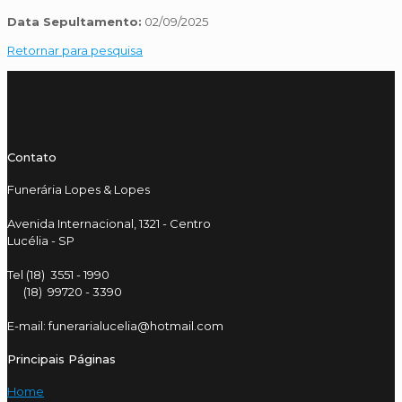
Data Sepultamento:
02/09/2025
Retornar para pesquisa
Contato
Funerária Lopes & Lopes
Avenida Internacional, 1321 - Centro
Lucélia - SP
Tel (18) 3551 - 1990
(18) 99720 - 3390
E-mail: funerarialucelia@hotmail.com
Principais Páginas
Home