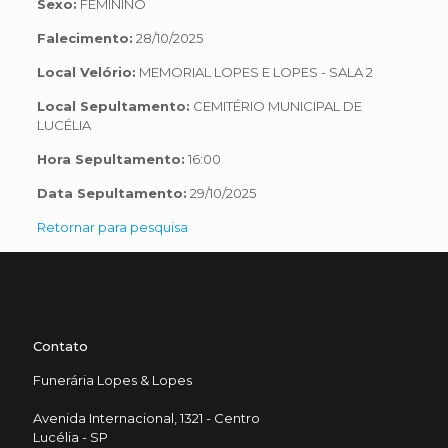
Sexo:
FEMININO
Falecimento:
28/10/2025
Local Velório:
MEMORIAL LOPES E LOPES - SALA 2
Local Sepultamento:
CEMITÉRIO MUNICIPAL DE
LUCÉLIA
Hora Sepultamento:
16:00
Data Sepultamento:
29/10/2025
Retornar para pesquisa
Contato
Funerária Lopes & Lopes
Avenida Internacional, 1321 - Centro
Lucélia - SP