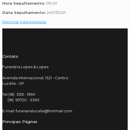
Hora Sepultamento:
09:00
Data Sepultamento:
24/07/2021
Retornar para pesquisa
Contato
Funerária Lopes & Lopes
Avenida Internacional, 1321 - Centro
Lucélia - SP
Tel (18) 3551 - 1990
(18) 99720 - 3390
E-mail: funerarialucelia@hotmail.com
Principais Páginas