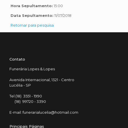
Hora Sepultamento:
15:00
Data Sepultamento:
11/07/2018
Retornar para pesquisa
Contato
Funerária Lopes & Lopes
Avenida Internacional, 1321 - Centro
Lucélia - SP
Tel (18) 3551 - 1990
(18) 99720 - 3390
E-mail: funerarialucelia@hotmail.com
Principais Páginas