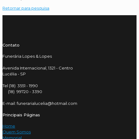
Retornar para pesquisa
Contato
Funerária Lopes & Lopes
Avenida Internacional, 1321 - Centro
Lucélia - SP
Tel (18) 3551 - 1990
(18) 99720 - 3390
E-mail: funerarialucelia@hotmail.com
Principais Páginas
Home
Quem Somos
Memorial