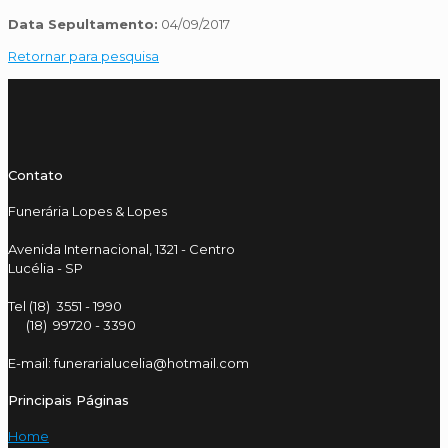
Data Sepultamento:
04/09/2017
Retornar para pesquisa
Contato
Funerária Lopes & Lopes
Avenida Internacional, 1321 - Centro
Lucélia - SP
Tel (18) 3551 - 1990
(18) 99720 - 3390
E-mail: funerarialucelia@hotmail.com
Principais Páginas
Home