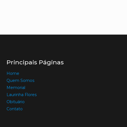
Principais Páginas
Home
Quem Somos
Memorial
Laurinha Flores
Obituário
Contato