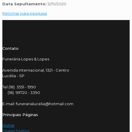
Data Sepultamento:
12/10/2020
Retornar para pesquisa
Contato
Funerária Lopes & Lopes
Avenida Internacional, 1321 - Centro
Lucélia - SP
Tel (18) 3551 - 1990
(18) 99720 - 3390
E-mail: funerarialucelia@hotmail.com
Principais Páginas
Home
Quem Somos