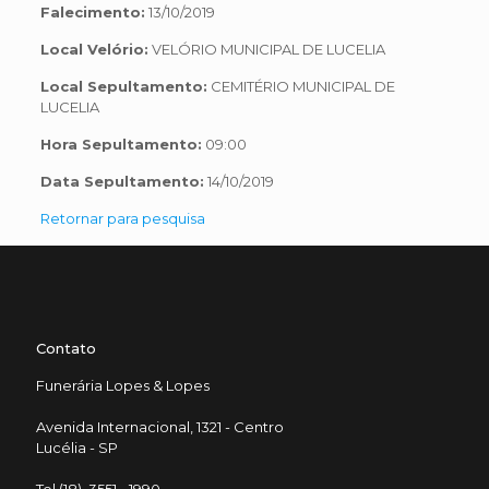
Falecimento:
13/10/2019
Local Velório:
VELÓRIO MUNICIPAL DE LUCELIA
Local Sepultamento:
CEMITÉRIO MUNICIPAL DE
LUCELIA
Hora Sepultamento:
09:00
Data Sepultamento:
14/10/2019
Retornar para pesquisa
Contato
Funerária Lopes & Lopes
Avenida Internacional, 1321 - Centro
Lucélia - SP