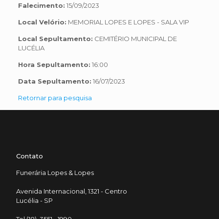
Falecimento:
15/09/2023
Local Velório:
MEMORIAL LOPES E LOPES - SALA VIP
Local Sepultamento:
CEMITÉRIO MUNICIPAL DE
LUCÉLIA
Hora Sepultamento:
16:00
Data Sepultamento:
16/07/2023
Retornar para pesquisa
Contato
Funerária Lopes & Lopes
Avenida Internacional, 1321 - Centro
Lucélia - SP